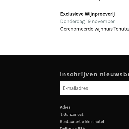
Exclusieve Wijnproeverij
Donderdag 19 november
Gerenomeerde wijnhuis Tenuta 
Inschrijven nieuwsb
Adres
't Ganzenest
Restaurant # klein hotel
Delftweg 58A