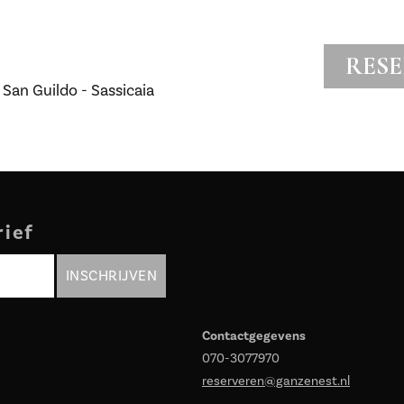
RES
San Guildo - Sassicaia
rief
Contactgegevens
070-3077970
reserveren@ganzenest.nl