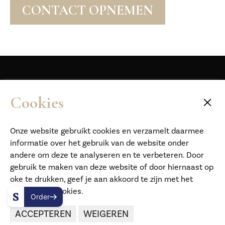
CONTACT OPNEMEN
Inschrijven nieuwsbrief
Cookies
Onze website gebruikt cookies en verzamelt daarmee
informatie over het gebruik van de website onder
Adres
Contactgegevens
andere om deze te analyseren en te verbeteren. Door
't Ganzenest
070-3077970
gebruik te maken van deze website of door hiernaast op
Restaurant # klein hotel
reserveren@ganzenest.nl
oke te drukken, geef je aan akkoord te zijn met het
Delftweg 58A
gebruik van cookies.
Order
Volg ons
2289 AL Rijswijk
Plan je route
ACCEPTEREN
WEIGEREN