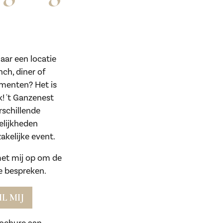
aar een locatie
nch, diner of
menten? Het is
k! 't Ganzenest
rschillende
elijkheden
akelijke event.
et mij op om de
e bespreken.
IL MIJ