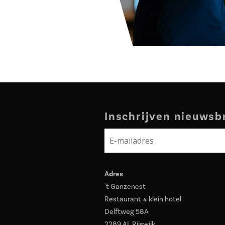
Inschrijven nieuwsb
Adres
't Ganzenest
Restaurant # klein hotel
Delftweg 58A
2289 AL Rijswijk