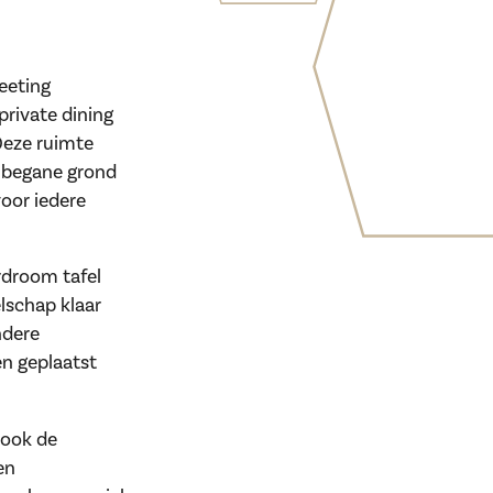
eeting
 private dining
Deze ruimte
e begane grond
voor iedere
rdroom tafel
lschap klaar
ndere
en geplaatst
 ook de
en