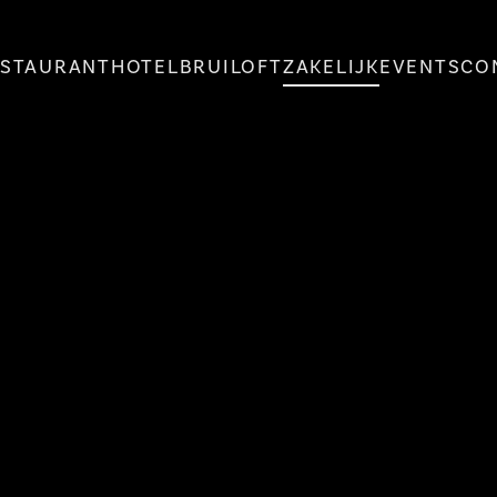
ESTAURANT
HOTEL
BRUILOFT
ZAKELIJK
EVENTS
CO
Zakelijk