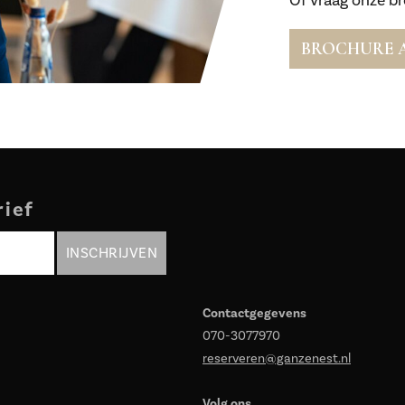
Of vraag onze b
BROCHURE 
rief
Contactgegevens
070-3077970
reserveren@ganzenest.nl
Volg ons