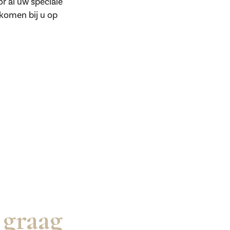
or al uw speciale
 komen bij u op
 graag