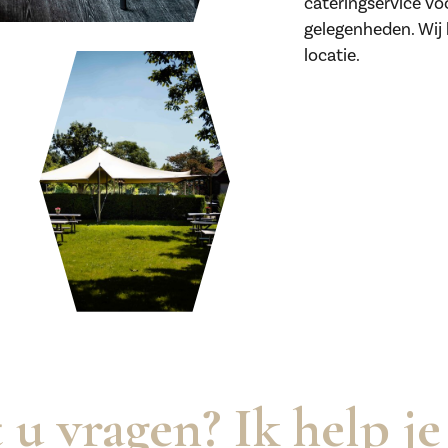
cateringservice vo
gelegenheden. Wij
locatie.
 u vragen? Ik help je